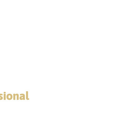
 em fãs
sional
clusivo e
periência