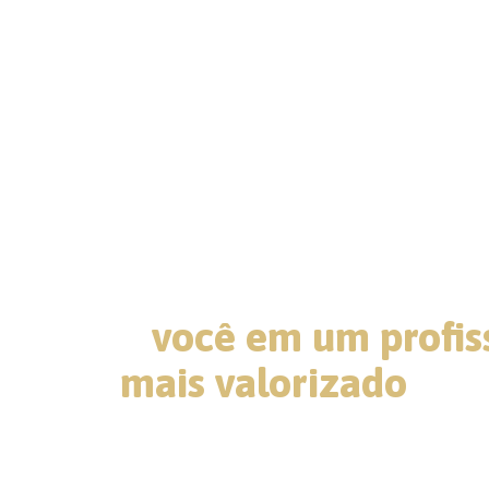
A Comunidade que
transforma clientes
e
você em um profis
mais valorizado
Tenha acesso ao nosso método ex
alcance resultados reais com a Ex