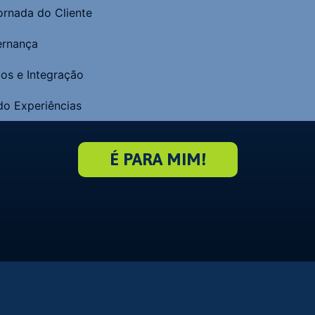
rnada do Cliente
ernança
ços e Integração
o Experiências
É PARA MIM!