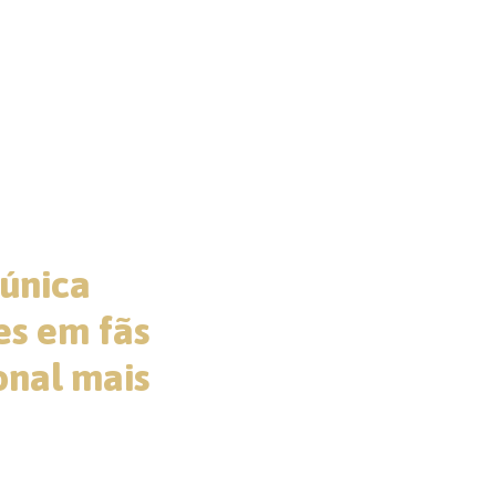
 do
 única
es em fãs
onal mais
clusivo e