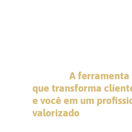
Formação de Jornada
Cliente:
A ferramenta
que transforma client
e você em um profissi
valorizado
Tenha acesso ao nosso método ex