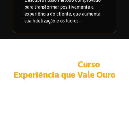
para transformar positivamente a
experiência do cliente, que aumenta
sua fidelização e os lucros.
Participe do
Curso
Experiência que Vale Ouro
Com certificado e sorteios de uma bolsa para a
COMUNIDADE CONSELHO DE CLIENTES, um E-
reader
Kindle e vários livros
.
20, 21 e 22 de Maio, sempre às 19h, horário de
Brasília.