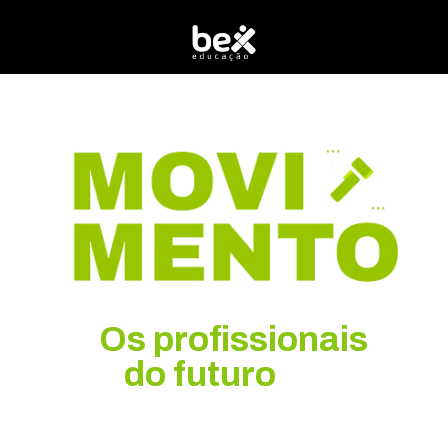
Os profissionais
do futuro
não
esperam a
Eles
mudança.