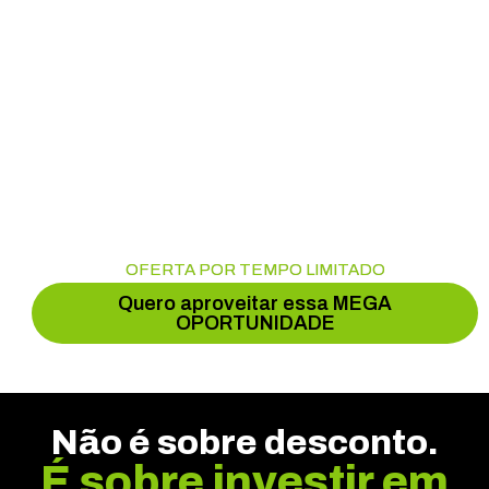
criam.
Esse combo é o seu convite
Lucas
para aprender com
Fonseca,
reconhecido
como um dos principais
especialistas em Experiência
do Cliente (CX) do Brasil.
OFERTA POR TEMPO LIMITADO
Quero aproveitar essa MEGA
OPORTUNIDADE​
Não é sobre desconto.
É sobre investir em